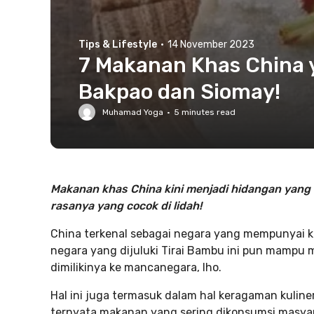
Tips & Lifestyle
·
14 November 2023
7 Makanan Khas China y
Bakpao dan Siomay!
Muhamad Yoga
·
5
minutes read
Makanan khas China kini menjadi hidangan yang
rasanya yang cocok di lidah!
China terkenal sebagai negara yang mempunyai k
negara yang dijuluki Tirai Bambu ini pun mampu
dimilikinya ke mancanegara, lho.
Hal ini juga termasuk dalam hal keragaman kuliner
ternyata makanan yang sering dikonsumsi masyara