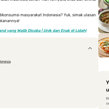
dikonsumsi masyarakat Indonesia? Yuk, simak ulasan
akanannya!
d yang Wajib Dicoba | Unik dan Enak di Lidah!
donesia
Y
u
M
s