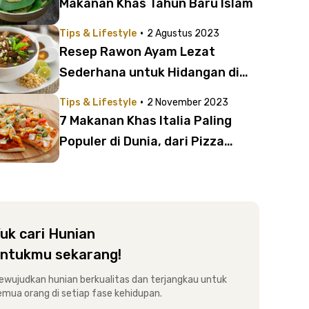
Makanan Khas Tahun Baru Islam
·
Tips & Lifestyle
2 Agustus 2023
Resep Rawon Ayam Lezat
Sederhana untuk Hidangan di
Rumah | Pastikan Olah Kluwek
·
Tips & Lifestyle
2 November 2023
dengan Tepat!
7 Makanan Khas Italia Paling
Populer di Dunia, dari Pizza
hingga Bruschetta
uk cari Hunian
ntukmu sekarang!
ewujudkan hunian berkualitas dan terjangkau untuk
emua orang di setiap fase kehidupan.