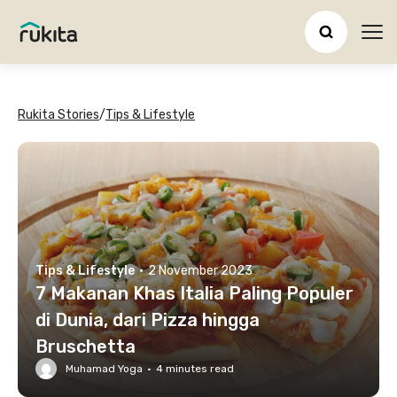
Ope
Rukita Stories
/
Tips & Lifestyle
Tips & Lifestyle
·
2 November 2023
7 Makanan Khas Italia Paling Populer
di Dunia, dari Pizza hingga
Bruschetta
Muhamad Yoga
·
4
minutes read