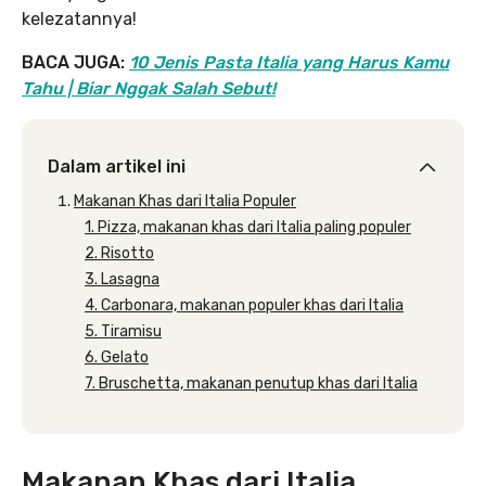
kelezatannya!
BACA JUGA:
10 Jenis Pasta Italia yang Harus Kamu
Tahu | Biar Nggak Salah Sebut!
Dalam artikel ini
Makanan Khas dari Italia Populer
1. Pizza, makanan khas dari Italia paling populer
2. Risotto
3. Lasagna
4. Carbonara, makanan populer khas dari Italia
5. Tiramisu
6. Gelato
7. Bruschetta, makanan penutup khas dari Italia
Makanan Khas dari Italia