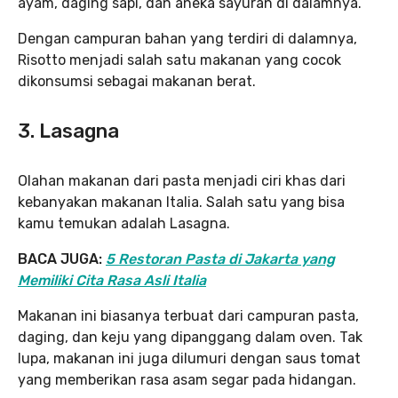
ayam, daging sapi, dan aneka sayuran di dalamnya.
Dengan campuran bahan yang terdiri di dalamnya,
Risotto menjadi salah satu makanan yang cocok
dikonsumsi sebagai makanan berat.
3. Lasagna
Olahan makanan dari pasta menjadi ciri khas dari
kebanyakan makanan Italia. Salah satu yang bisa
kamu temukan adalah Lasagna.
BACA JUGA:
5 Restoran Pasta di Jakarta yang
Memiliki Cita Rasa Asli Italia
Makanan ini biasanya terbuat dari campuran pasta,
daging, dan keju yang dipanggang dalam oven. Tak
lupa, makanan ini juga dilumuri dengan saus tomat
yang memberikan rasa asam segar pada hidangan.