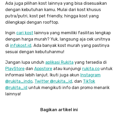
Ada juga pilihan kost lainnya yang bisa disesuaikan
dengan kebutuhan kamu. Mulai dari kost khusus
putra/putri, kost pet friendly, hingga kost yang
dilengkapi dengan rooftop.
Ingin
cari kost
lainnya yang memiliki fasilitas lengkap
dengan harga murah? Yuk, langsung aja cek unitnya
di
infokost.id
. Ada banyak kost murah yang pastinya
sesuai dengan kebutuhanmu!
Jangan lupa unduh
aplikasi Rukita
yang tersedia di
PlayStore
dan
Appstore
atau kunjungi
rukita.co
untuk
informasi lebih lanjut. Ikuti juga akun
Instagram
@rukita_indo
,
Twitter @rukita_id
, dan
TikTok
@rukita_id
untuk mengikuti info dan promo menarik
lainnya!
Bagikan artikel ini