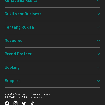
Kerjasama Rukita
Rukita for Business
Tentang Rukita
Resource
Brand Partner
Booking
Support
Syarat & Ketentuan
Kebijakan Privasi
©
2026 Rukita. All rights reserved.
Facebook
Instagram
Twitter
TikTok