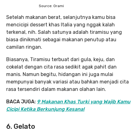
Source: Orami
Setelah makanan berat, selanjutnya kamu bisa
mencicipi dessert khas Italia yang nggak kalah
terkenal, nih. Salah satunya adalah tiramisu yang
biasa dinikmati sebagai makanan penutup atau
camilan ringan.
Biasanya, Tiramisu terbuat dari gula, keju, dan
cokelat dengan cita rasa sedikit agak pahit dan
manis. Namun begitu, hidangan ini juga mulai
mempunyai banyak variasi atau bahkan menjadi cita
rasa tersendiri dalam makanan olahan lain.
BACA JUGA:
9 Makanan Khas Turki yang Wajib Kamu
Cicipi Ketika Berkunjung Kesana!
6. Gelato