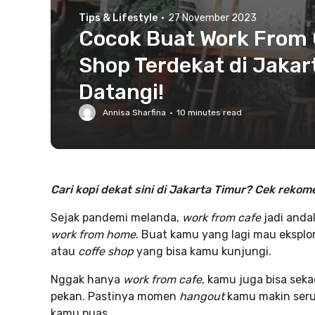
Tips & Lifestyle
·
27 November 2023
Cocok Buat Work From C
Shop Terdekat di Jakar
Datangi!
Annisa Sharfina
·
10
minutes read
Cari kopi dekat sini di Jakarta Timur? Cek rekom
Sejak pandemi melanda,
work from cafe
jadi anda
work from home
. Buat kamu yang lagi mau eksplo
atau
coffe shop
yang bisa kamu kunjungi.
Nggak hanya
work from cafe
, kamu juga bisa sek
pekan. Pastinya momen
hangout
kamu makin seru
kamu puas.