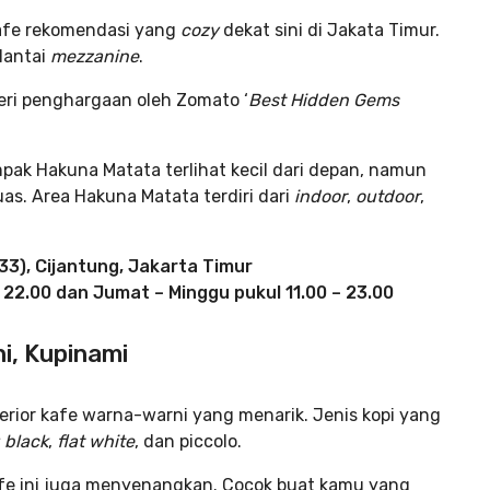
kafe rekomendasi yang
cozy
dekat sini di Jakata Timur.
lantai
mezzanine
.
beri penghargaan oleh Zomato ‘
Best Hidden Gems
pak Hakuna Matata terlihat kecil dari depan, namun
s. Area Hakuna Matata terdiri dari
indoor
,
outdoor
,
33), Cijantung, Jakarta Timur
 22.00 dan Jumat – Minggu pukul 11.00 – 23.00
ni, Kupinami
terior kafe warna-warni yang menarik. Jenis kopi yang
 black
,
flat white
, dan piccolo.
kafe ini juga menyenangkan. Cocok buat kamu yang