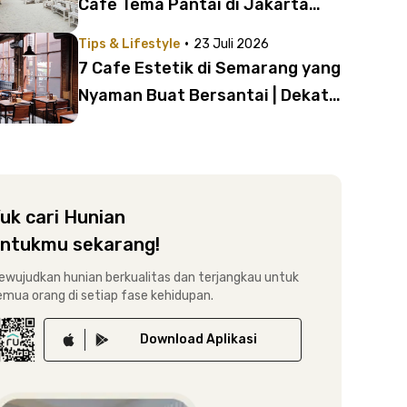
Cafe Tema Pantai di Jakarta
dan Tangerang Ini!
·
Tips & Lifestyle
23 Juli 2026
7 Cafe Estetik di Semarang yang
Nyaman Buat Bersantai | Dekat
ke Coliving Rukita!
uk cari Hunian
ntukmu sekarang!
ewujudkan hunian berkualitas dan terjangkau untuk
emua orang di setiap fase kehidupan.
Download
Aplikasi