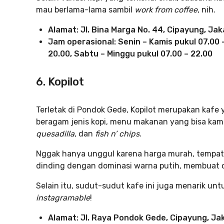
mau berlama-lama sambil
work from coffee
, nih.
Alamat: Jl. Bina Marga No. 44, Cipayung, Ja
Jam operasional: Senin – Kamis pukul 07.00 
20.00, Sabtu – Minggu pukul 07.00 – 22.00
6. Kopilot
Terletak di Pondok Gede, Kopilot merupakan kafe
beragam jenis kopi, menu makanan yang bisa kamu
quesadilla
, dan
fish n’ chips
.
Nggak hanya unggul karena harga murah, tempat in
dinding dengan dominasi warna putih, membuat cof
Selain itu, sudut-sudut kafe ini juga menarik untu
instagramable
!
Alamat: Jl. Raya Pondok Gede, Cipayung, Ja