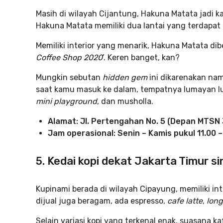
Masih di wilayah Cijantung, Hakuna Matata jadi 
Hakuna Matata memiliki dua lantai yang terdapat 
Memiliki interior yang menarik, Hakuna Matata di
Coffee Shop 2020
’. Keren banget, kan?
Mungkin sebutan
hidden gem
ini dikarenakan nam
saat kamu masuk ke dalam, tempatnya lumayan lua
mini playground
, dan musholla.
Alamat: Jl. Pertengahan No. 5 (Depan MTSN 
Jam operasional: Senin – Kamis pukul 11.00 –
5. Kedai kopi dekat Jakarta Timur si
Kupinami berada di wilayah Cipayung, memiliki in
dijual juga beragam, ada espresso,
cafe latte
,
long
Selain variasi kopi yang terkenal enak, suasana 