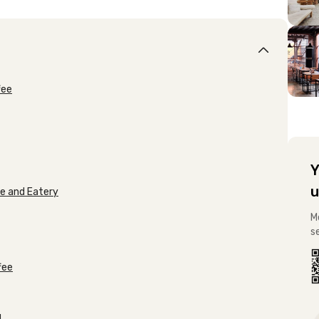
fee
Y
u
ee and Eatery
M
s
fee
d