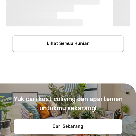
Lihat Semua Hunian
Footer
Yuk cari kost coliving dan apartemen
untukmu sekarang!
Cari Sekarang