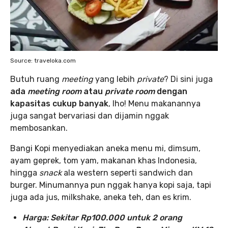
Source: traveloka.com
Butuh ruang
meeting
yang lebih
private
? Di sini juga
ada
meeting room
atau
private room
dengan
kapasitas cukup banyak
, lho! Menu makanannya
juga sangat bervariasi dan dijamin nggak
membosankan.
Bangi Kopi menyediakan aneka menu mi, dimsum,
ayam geprek, tom yam, makanan khas Indonesia,
hingga
snack
ala western seperti sandwich dan
burger. Minumannya pun nggak hanya kopi saja, tapi
juga ada jus, milkshake, aneka teh, dan es krim.
Harga: Sekitar Rp100.000 untuk 2 orang