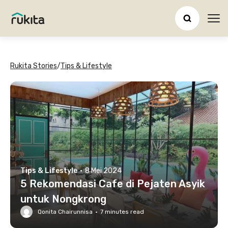
Ope
Rukita Stories
/
Tips & Lifestyle
Tips & Lifestyle
·
8 Mei 2024
5 Rekomendasi Cafe di Pejaten Asyik
untuk Nongkrong
Qonita Chairunnisa
·
7
minutes read