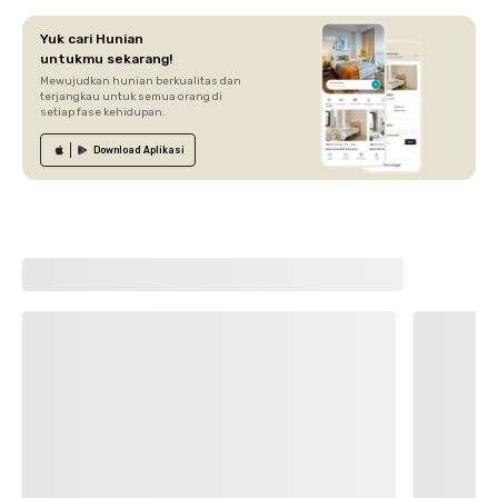
Yuk cari Hunian
untukmu sekarang!
Mewujudkan hunian berkualitas dan
terjangkau untuk semua orang di
setiap fase kehidupan.
Download
Aplikasi