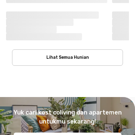
Lihat Semua Hunian
Footer
Yuk cari kost coliving dan apartemen
untukmu sekarang!