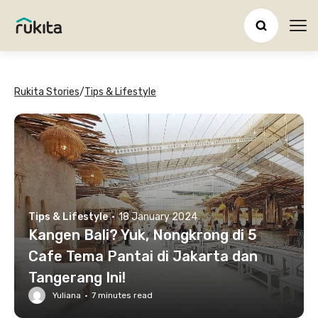
Ope
Rukita Stories
/
Tips & Lifestyle
Tips & Lifestyle
·
18 January 2024
Kangen Bali? Yuk, Nongkrong di 5
Cafe Tema Pantai di Jakarta dan
Tangerang Ini!
Yuliana
·
7
minutes read