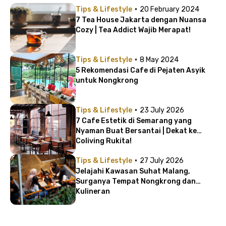
·
Tips & Lifestyle
20 February 2024
7 Tea House Jakarta dengan Nuansa
Cozy | Tea Addict Wajib Merapat!
·
Tips & Lifestyle
8 May 2024
5 Rekomendasi Cafe di Pejaten Asyik
untuk Nongkrong
·
Tips & Lifestyle
23 July 2026
7 Cafe Estetik di Semarang yang
Nyaman Buat Bersantai | Dekat ke
Coliving Rukita!
·
Tips & Lifestyle
27 July 2026
Jelajahi Kawasan Suhat Malang,
Surganya Tempat Nongkrong dan
Kulineran