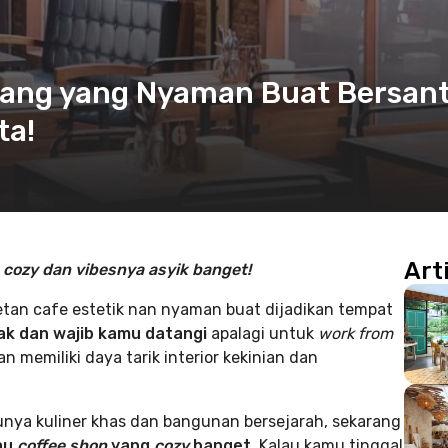
arang yang Nyaman Buat Bersant
ta!
Art
 cozy dan vibesnya asyik banget!
tan cafe estetik nan nyaman buat dijadikan tempat
ak dan wajib kamu datangi
apalagi untuk
work from
memiliki daya tarik interior kekinian dan
unya kuliner khas dan bangunan bersejarah, sekarang
au
coffee shop
yang
cozy
banget
. Kalau kamu tinggal