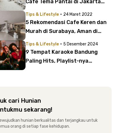
Cafe Tema Pantai di Jakarta
dan Tangerang Ini!
·
Tips & Lifestyle
24 Maret 2022
5 Rekomendasi Cafe Keren dan
Murah di Surabaya, Aman di
Kantong Mahasiswa!
·
Tips & Lifestyle
5 Desember 2024
9 Tempat Karaoke Bandung
Paling Hits, Playlist-nya
Lengkap!
uk cari Hunian
ntukmu sekarang!
ewujudkan hunian berkualitas dan terjangkau untuk
emua orang di setiap fase kehidupan.