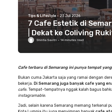
Tips & Lifestyle
·
23 Juli 2026
7 Cafe Estetik di Sem
| Dekat ke Coliving Ruki
Shintia Savitri
·
14
minutes read
Cafe terbaru di Semarang ini punya tempat yang
Bukan cuma Jakarta saja yang ramai dengan dere
bekerja.
Di Semarang juga banyak cafe yang en
cafe.
Tempat-tempatnya nggak kalah bagus bahkan 
instagramable
.
Jadi, selain karena Semarang memang terkenal p
Kota Lumpia itu juga menyimpan banyak
cafe at