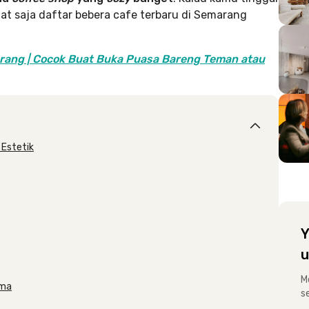
at saja daftar bebera cafe terbaru di Semarang
rang | Cocok Buat Buka Puasa Bareng Teman atau
 Estetik
Y
u
M
ama
s