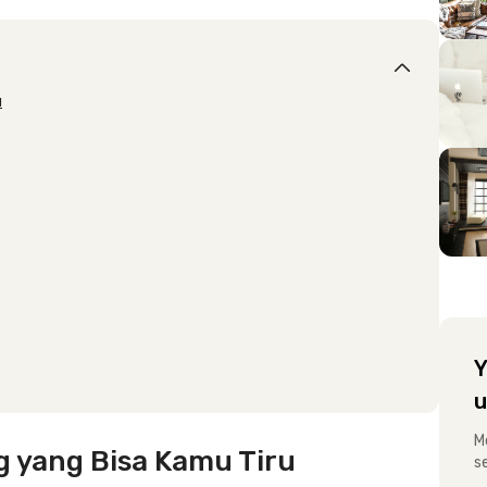
u
Y
u
M
g yang Bisa Kamu Tiru
s