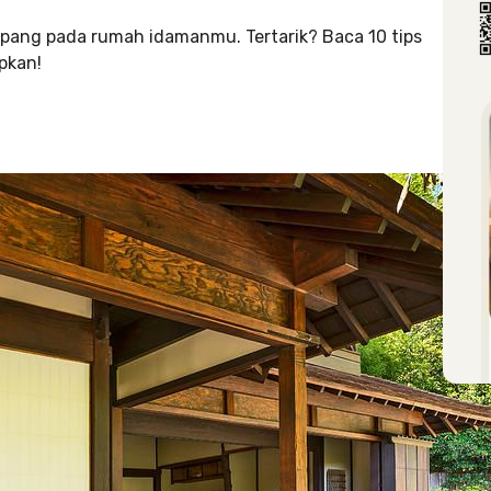
epang pada rumah idamanmu. Tertarik? Baca 10 tips
pkan!