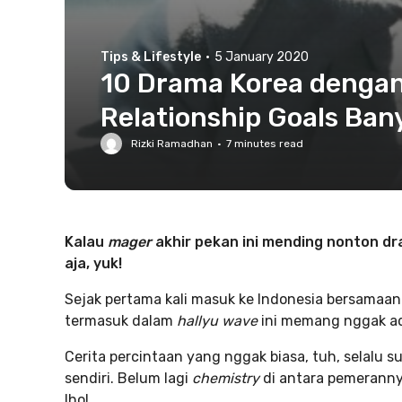
Tips & Lifestyle
·
5 January 2020
10 Drama Korea dengan 
Relationship Goals Ba
Rizki Ramadhan
·
7
minutes read
Kalau
mager
akhir pekan ini mending nonton dr
aja, yuk!
Sejak pertama kali masuk ke Indonesia bersamaan
termasuk dalam
hallyu wave
ini memang nggak ad
Cerita percintaan yang nggak biasa, tuh, selalu s
sendiri. Belum lagi
chemistry
di antara pemerann
lho!