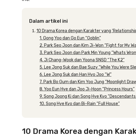
Dalam artikel ini
10 Drama Korea dengan Karakter yang ‘Relationship
1. Gong Yoo dan Go Eun “Goblin”
2. Park Seo Joon dan Kim Ji-Won “Fight for My W
3. Park Seo Joon dan Park Min Young “Whats Wro
4. Ji Chang-Wook dan Yoona SNSD “The K2”
5. Lee Jong Suk dan Bae Suzy “While You Were Sl
6. Lee Jong Suk dan Han Hyo Joo “W”
7. Park Bo Gum dan Kim Yoo Jung “Moonlight Draw
8. Yoo Eun Hye dan Joo Ji-Hoon “Princess Hours”
9. Song Joong Ki dan Song Hye Kyo “Descendants
10. Song Hye Kyo dan Bi-Rain “Full House”
10 Drama Korea dengan Karakt