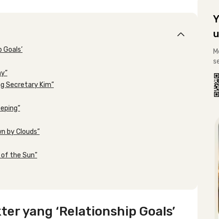
Y
u
 Goals’
M
s
ay”
ng Secretary Kim”
eeping”
n by Clouds”
 of the Sun”
er yang ‘Relationship Goals’