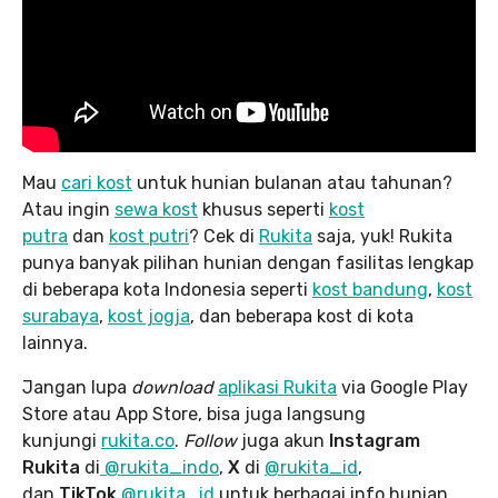
Mau
cari kost
untuk hunian bulanan atau tahunan?
Atau ingin
sewa kost
khusus seperti
kost
putra
dan
kost putri
? Cek di
Rukita
saja, yuk! Rukita
punya banyak pilihan hunian dengan fasilitas lengkap
di beberapa kota Indonesia seperti
kost bandung
,
kost
surabaya
,
kost jogja
, dan beberapa kost di kota
lainnya.
Jangan lupa
download
aplikasi Rukita
via Google Play
Store atau App Store, bisa juga langsung
kunjungi
rukita.co
.
Follow
juga akun
Instagram
Rukita
di
@rukita_indo
,
X
di
@rukita_id
,
dan
TikTok
@rukita_id
untuk berbagai info hunian