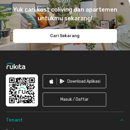
Yuk cari kost coliving dan apartemen
untukmu sekarang!
Cari Sekarang
Download Aplikasi
Masuk / Daftar
Tenant