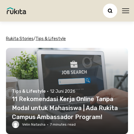
Ope
Rukita Stories
/
Tips & Lifestyle
Tips & Lifestyle
·
12 Juni 2026
11 Rekomendasi Kerja Online Tanpa
Modal untuk Mahasiswa | Ada Rukita
Campus Ambassador Program!
Velin Natasha
·
7
minutes read