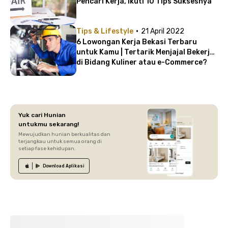
Pencari Kerja, Ikuti 10 Tips Suksesnya
·
Tips & Lifestyle
21 April 2022
6 Lowongan Kerja Bekasi Terbaru
untuk Kamu | Tertarik Menjajal Bekerja
di Bidang Kuliner atau e-Commerce?
Yuk cari Hunian
untukmu sekarang!
Mewujudkan hunian berkualitas dan
terjangkau untuk semua orang di
setiap fase kehidupan.
Download
Aplikasi