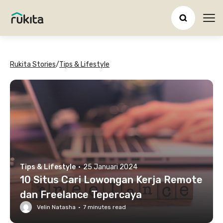
Ope
Rukita Stories
/
Tips & Lifestyle
Tips & Lifestyle
·
25 Januari 2024
10 Situs Cari Lowongan Kerja Remote
dan Freelance Tepercaya
Velin Natasha
·
7
minutes read