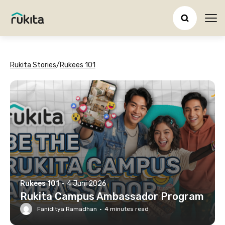
Ope
Rukita Stories
/
Rukees 101
Rukees 101
·
4 Juni 2026
Rukita Campus Ambassador Program
Faniditya Ramadhan
·
4
minutes read