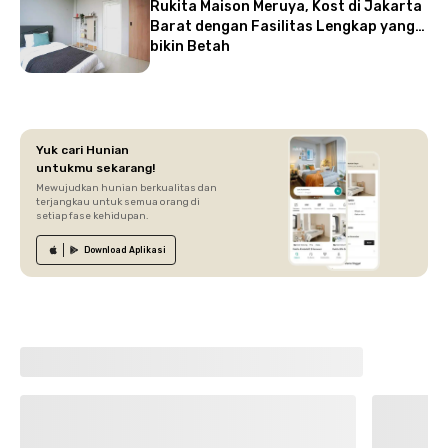
Rukita Maison Meruya, Kost di Jakarta
Barat dengan Fasilitas Lengkap yang
bikin Betah
Yuk cari Hunian
untukmu sekarang!
Mewujudkan hunian berkualitas dan
terjangkau untuk semua orang di
setiap fase kehidupan.
Download
Aplikasi