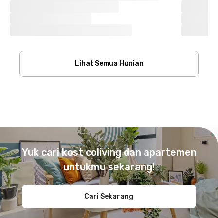
Lihat Semua Hunian
Footer
Yuk cari kost coliving dan apartemen
untukmu sekarang!
Cari Sekarang