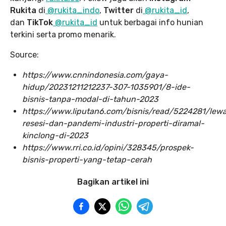
Rukita
di
@rukita_indo
,
Twitter
di
@rukita_id
,
dan
TikTok
@rukita_id
untuk berbagai info hunian
terkini serta promo menarik.
Source:
https://www.cnnindonesia.com/gaya-
hidup/20231211212237-307-1035901/8-ide-
bisnis-tanpa-modal-di-tahun-2023
https://www.liputan6.com/bisnis/read/5224281/lewa
resesi-dan-pandemi-industri-properti-diramal-
kinclong-di-2023
https://www.rri.co.id/opini/328345/prospek-
bisnis-properti-yang-tetap-cerah
Bagikan artikel ini