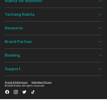
Rukita for Business
Tentang Rukita
Resource
Brand Partner
Booking
Support
Syarat & Ketentuan
Kebijakan Privasi
©
2026 Rukita. All rights reserved.
Facebook
Instagram
Twitter
TikTok