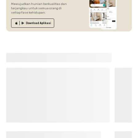
Mewujudkan hunian berkualitas dan
terjangkau untuk semua orang di
setiap fase kehidupan.
Download
Aplikasi