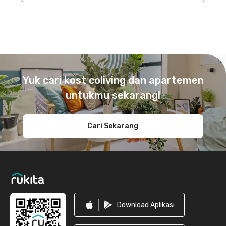
Footer
Yuk cari kost coliving dan apartemen
untukmu sekarang!
Cari Sekarang
Download Aplikasi