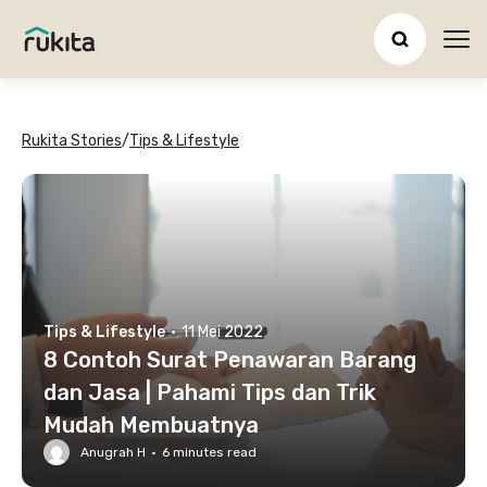
Ope
Rukita Stories
/
Tips & Lifestyle
Tips & Lifestyle
·
11 Mei 2022
8 Contoh Surat Penawaran Barang
dan Jasa | Pahami Tips dan Trik
Mudah Membuatnya
Anugrah H
·
6
minutes read