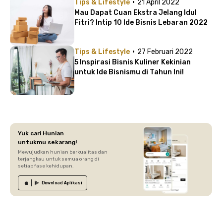
·
Tips & Lifestyle
21 April 2022
Mau Dapat Cuan Ekstra Jelang Idul
Fitri? Intip 10 Ide Bisnis Lebaran 2022
·
Tips & Lifestyle
27 Februari 2022
5 Inspirasi Bisnis Kuliner Kekinian
untuk Ide Bisnismu di Tahun Ini!
Yuk cari Hunian
untukmu sekarang!
Mewujudkan hunian berkualitas dan
terjangkau untuk semua orang di
setiap fase kehidupan.
Download
Aplikasi