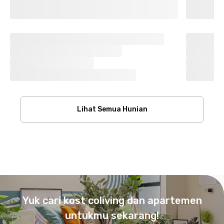
Lihat Semua Hunian
Footer
Yuk cari kost coliving dan apartemen
untukmu sekarang!