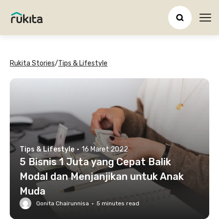
Ope
Rukita Stories
/
Tips & Lifestyle
Tips & Lifestyle
·
16 Maret 2022
5 Bisnis 1 Juta yang Cepat Balik
Modal dan Menjanjikan untuk Anak
Muda
Qonita Chairunnisa
·
5
minutes read