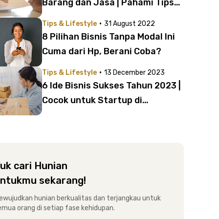
Barang dan Jasa | Pahami Tips
dan Trik Mudah Membuatnya
·
Tips & Lifestyle
31 August 2022
8 Pilihan Bisnis Tanpa Modal Ini
Cuma dari Hp, Berani Coba?
·
Tips & Lifestyle
13 December 2023
6 Ide Bisnis Sukses Tahun 2023 |
Cocok untuk Startup di
Indonesia!
uk cari Hunian
ntukmu sekarang!
ewujudkan hunian berkualitas dan terjangkau untuk
emua orang di setiap fase kehidupan.