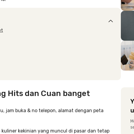
et
ang Hits dan Cuan banget
Y
u
M
s
 kuliner kekinian yang muncul di pasar dan tetap