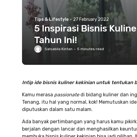
Tips & Lifestyle
·
27 February 2022
5 Inspirasi Bisnis Kulin
Tahun Ini!
Salsabila Kintan
·
5
minutes read
Intip ide bisnis kuliner kekinian untuk tentukan b
Kamu merasa
passionate
di bidang kuliner dan in
Tenang, itu hal yang normal, kok! Memutuskan id
diputuskan dalam satu malam.
Ada banyak pertimbangan yang harus kamu pikirk
berjalan dengan lancar dan menghasilkan keuntun
membuka bisnis kuliner kekinian bisa jadi pilihan, l