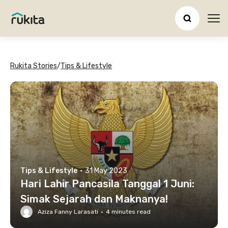
Ope
Rukita Stories
/
Tips & Lifestyle
Tips & Lifestyle
·
31 May 2023
Hari Lahir Pancasila Tanggal 1 Juni:
Simak Sejarah dan Maknanya!
Aziza Fanny Larasati
·
4
minutes read