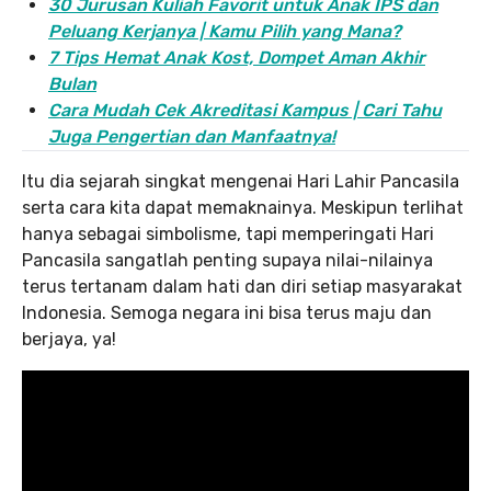
30 Jurusan Kuliah Favorit untuk Anak IPS dan
Peluang Kerjanya | Kamu Pilih yang Mana?
7 Tips Hemat Anak Kost, Dompet Aman Akhir
Bulan
Cara Mudah Cek Akreditasi Kampus | Cari Tahu
Juga Pengertian dan Manfaatnya!
Itu dia sejarah singkat mengenai Hari Lahir Pancasila
serta cara kita dapat memaknainya. Meskipun terlihat
hanya sebagai simbolisme, tapi memperingati Hari
Pancasila sangatlah penting supaya nilai-nilainya
terus tertanam dalam hati dan diri setiap masyarakat
Indonesia. Semoga negara ini bisa terus maju dan
berjaya, ya!