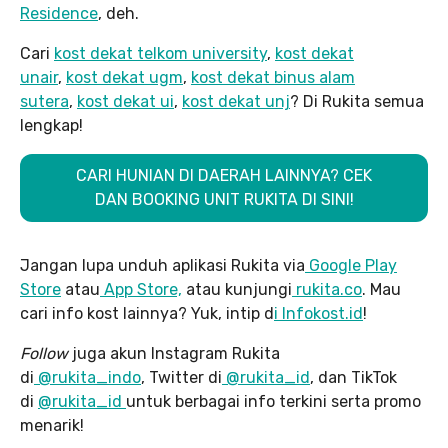
Residence
, deh.
Cari
kost dekat telkom university
,
kost dekat
unair
,
kost dekat ugm
,
kost dekat binus alam
sutera
,
kost dekat ui
,
kost dekat unj
? Di Rukita semua
lengkap!
CARI HUNIAN DI DAERAH LAINNYA? CEK
DAN BOOKING UNIT RUKITA DI SINI!
Jangan lupa unduh aplikasi Rukita via
Google Play
Store
atau
App Store,
atau kunjungi
rukita.co
. Mau
cari info kost lainnya? Yuk, intip d
i Infokost.id
!
Follow
juga akun Instagram Rukita
di
@rukita_indo
, Twitter di
@rukita_id
, dan TikTok
di
@rukita_id
untuk berbagai info terkini serta promo
menarik!