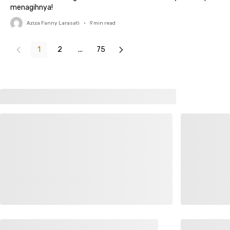
menagihnya!
Aziza Fanny Larasati
•
9
min read
1
2
...
75