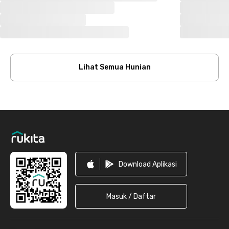
Lihat Semua Hunian
Footer
Download Aplikasi
Masuk / Daftar