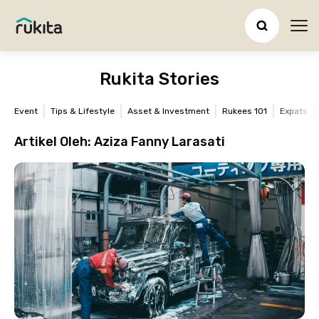
Ope
Rukita Stories
Event
Tips & Lifestyle
Asset & Investment
Rukees 101
Expats
Artikel Oleh:
Aziza Fanny Larasati