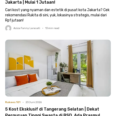
Jakarta | Mulai 1 Jutaan!
Cari kost yang nyaman dan estetik di pusat kota Jakarta? Cek
rekomendasi Rukita di sini, yuk, lokasinya strategis, mulai dari
Rp1 jutaan!
Aziza Fanny Larasati
•
13
min read
Rukees 101
•
23 Juni 2026
5 Kost Eksklusif di Tangerang Selatan | Dekat
Perguruan Tinggi Swasta di BSD, Ada Prasmul