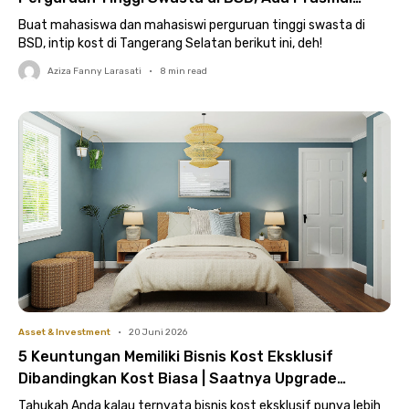
hingga Atma Jaya!
Buat mahasiswa dan mahasiswi perguruan tinggi swasta di
BSD, intip kost di Tangerang Selatan berikut ini, deh!
Aziza Fanny Larasati
•
8
min read
Asset & Investment
•
20 Juni 2026
5 Keuntungan Memiliki Bisnis Kost Eksklusif
Dibandingkan Kost Biasa | Saatnya Upgrade
Properti Anda!
Tahukah Anda kalau ternyata bisnis kost eksklusif punya lebih