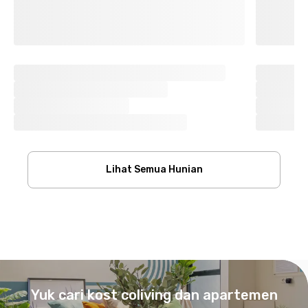
Lihat Semua Hunian
Footer
Yuk cari kost coliving dan apartemen