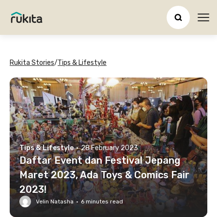
Ope
Rukita Stories
/
Tips & Lifestyle
Tips & Lifestyle
·
28 February 2023
Daftar Event dan Festival Jepang
Maret 2023, Ada Toys & Comics Fair
2023!
Velin Natasha
·
6
minutes read