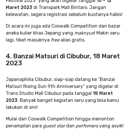
Festival 2023” yang akan digelar tanggal
10 – 12
Maret 2023
di Transpark Mall Bintaro. Jangan
kelewatan, segera registrasi sebelum kuotanya habis!
Di acara ini juga ada Coswalk Competition dan bazar
aneka kulier khas Jepang yang
maknyus
! Makin seru
lagi, tiket masuknya
free
alias gratis.
4. Banzai Matsuri di Cibubur, 18 Maret
2023
Japanophilia Cibubur, siap-siap datang ke “Banzai
Matsuri Rising Sun 9th Anniversary” yang digelar di
Trans Studio Mall Cibubur pada tanggal
18 Maret
2023
. Banyak banget kegiatan seru yang bisa kamu
lakukan di sini!
Mulai dari Coswalk Competition hingga menonton
penampilan para
guest star
dan
perfomers
yang asyik!