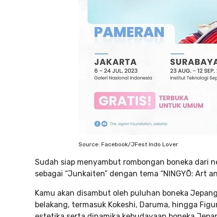
Source: Facebook/JFest Indo Lover
Sudah siap menyambut rombongan boneka dari neg
sebagai “Junkaiten” dengan tema “NINGYŌ: Art an
Kamu akan disambut oleh puluhan boneka Jepang 
belakang, termasuk Kokeshi, Daruma, hingga Figu
estetika serta dinamika kebudayaan boneka Jepa