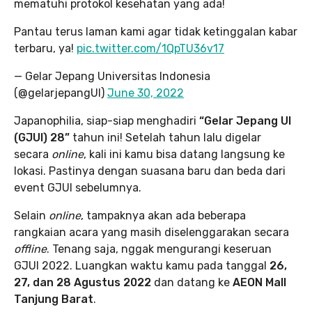
mematuhi protokol kesehatan yang ada!
Pantau terus laman kami agar tidak ketinggalan kabar
terbaru, ya!
pic.twitter.com/1QpTU36v17
— Gelar Jepang Universitas Indonesia
(@gelarjepangUI)
June 30, 2022
Japanophilia, siap-siap menghadiri
“Gelar Jepang UI
(GJUI) 28”
tahun ini! Setelah tahun lalu digelar
secara
online
, kali ini kamu bisa datang langsung ke
lokasi. Pastinya dengan suasana baru dan beda dari
event GJUI sebelumnya.
Selain
online
, tampaknya akan ada beberapa
rangkaian acara yang masih diselenggarakan
secara
offline
. Tenang saja, nggak mengurangi keseruan
GJUI 2022. Luangkan waktu kamu pada tanggal
26,
27, dan 28 Agustus 2022
dan datang ke
AEON Mall
Tanjung Barat
.