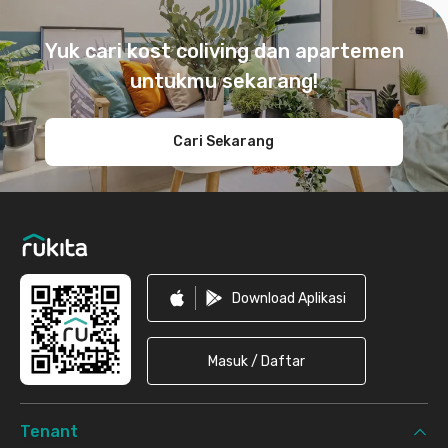
Footer
Yuk cari kost coliving dan apartemen
untukmu sekarang!
Cari Sekarang
Download Aplikasi
Masuk / Daftar
Tenant