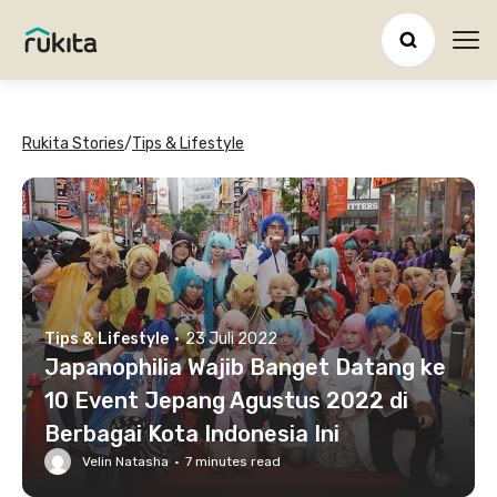
Ope
Rukita Stories
/
Tips & Lifestyle
Tips & Lifestyle
·
23 Juli 2022
Japanophilia Wajib Banget Datang ke
10 Event Jepang Agustus 2022 di
Berbagai Kota Indonesia Ini
Velin Natasha
·
7
minutes read