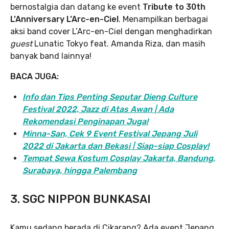
bernostalgia dan datang ke event
Tribute to 30th
L’Anniversary L’Arc-en-Ciel
. Menampilkan berbagai
aksi band cover L’Arc-en-Ciel dengan menghadirkan
guest
Lunatic Tokyo feat. Amanda Riza, dan masih
banyak band lainnya!
BACA JUGA:
Info dan Tips Penting Seputar Dieng Culture
Festival 2022, Jazz di Atas Awan | Ada
Rekomendasi Penginapan Juga!
Minna-San, Cek 9 Event Festival Jepang Juli
2022 di Jakarta dan Bekasi | Siap-siap Cosplay!
Tempat Sewa Kostum Cosplay Jakarta, Bandung,
Surabaya, hingga Palembang
3. SGC NIPPON BUNKASAI
Kamu sedang berada di Cikarang? Ada event Jepang