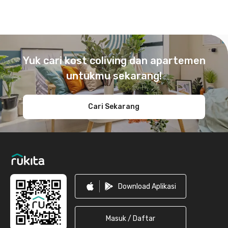
Footer
Yuk cari kost coliving dan apartemen
untukmu sekarang!
Cari Sekarang
Download Aplikasi
Masuk / Daftar