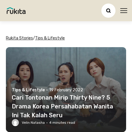
Ope
Rukita Stories
/
Tips & Lifestyle
Tips & Lifestyle
·
19 February 2022
Cari Tontonan Mirip Thirty Nine? 5
Drama Korea Persahabatan Wanita
Ini Tak Kalah Seru
Velin Natasha
·
4
minutes read