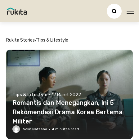
Ope
Rukita Stories
/
Tips & Lifestyle
Tips & Lifestyle
·
17 Maret 2022
Romantis dan Menegangkan, Ini 5
Rekomendasi Drama Korea Bertema
Militer
Velin Natasha
·
4
minutes read