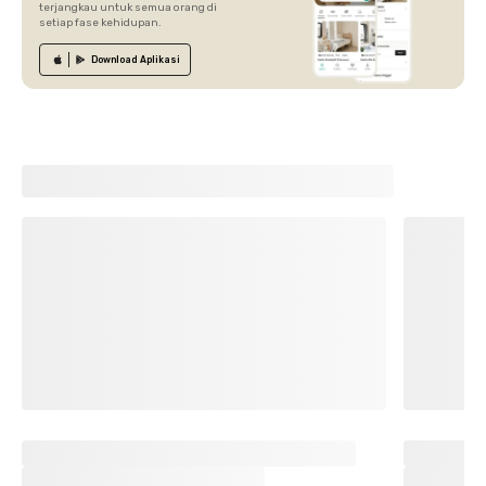
terjangkau untuk semua orang di
setiap fase kehidupan.
Download
Aplikasi