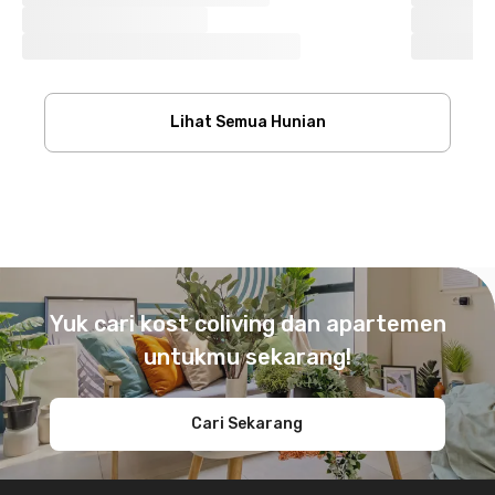
Lihat Semua Hunian
Footer
Yuk cari kost coliving dan apartemen
untukmu sekarang!
Cari Sekarang