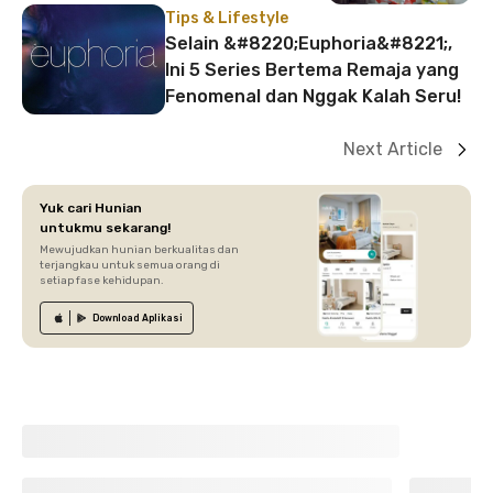
Tips & Lifestyle
Selain &#8220;Euphoria&#8221;,
Ini 5 Series Bertema Remaja yang
Fenomenal dan Nggak Kalah Seru!
Next Article
Yuk cari Hunian
untukmu sekarang!
Mewujudkan hunian berkualitas dan
terjangkau untuk semua orang di
setiap fase kehidupan.
Download
Aplikasi