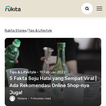
Ope
Rukita Stories
/
Tips & Lifestyle
Tips & Lifestyle
·
19 Februari 2022
5 Fakta Soju Halal yang Sempat Viral |
Ada Rekomendasi Online Shop-nya
Juga!
Yuliana
·
7
minutes read