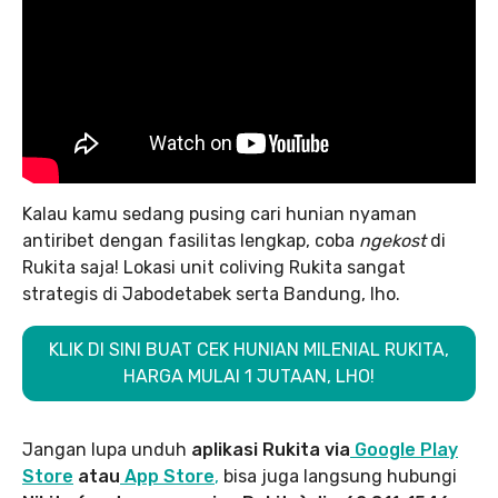
Kalau kamu sedang pusing cari hunian nyaman
antiribet dengan fasilitas lengkap, coba
ngekost
di
Rukita saja! Lokasi unit coliving Rukita sangat
strategis di Jabodetabek serta Bandung, lho.
KLIK DI SINI BUAT CEK HUNIAN MILENIAL RUKITA,
HARGA MULAI 1 JUTAAN, LHO!
Jangan lupa unduh
aplikasi Rukita via
Google Play
Store
atau
App Store
,
bisa juga langsung hubungi