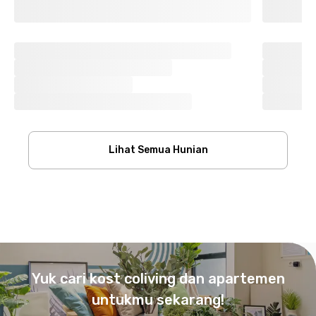
Lihat Semua Hunian
Footer
Yuk cari kost coliving dan apartemen
untukmu sekarang!