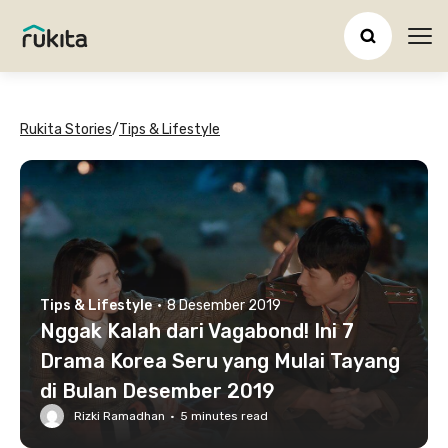
Ope
Rukita Stories
/
Tips & Lifestyle
Tips & Lifestyle
·
8 Desember 2019
Nggak Kalah dari Vagabond! Ini 7
Drama Korea Seru yang Mulai Tayang
di Bulan Desember 2019
Rizki Ramadhan
·
5
minutes read