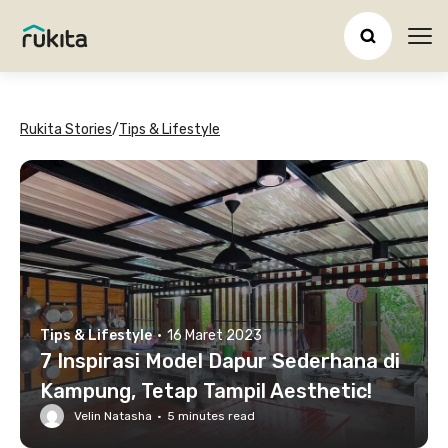
Ope
Rukita Stories
/
Tips & Lifestyle
Tips & Lifestyle
·
16 Maret 2023
7 Inspirasi Model Dapur Sederhana di
Kampung, Tetap Tampil Aesthetic!
Velin Natasha
·
5
minutes read