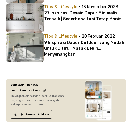
·
Tips & Lifestyle
13 November 2023
27 Inspirasi Desain Dapur Minimalis
Terbaik | Sederhana tapi Tetap Manis!
·
Tips & Lifestyle
20 Februari 2022
9 Inspirasi Dapur Outdoor yang Mudah
untuk Ditiru | Masak Lebih
Menyenangkan!
Yuk cari Hunian
untukmu sekarang!
Mewujudkan hunian berkualitas dan
terjangkau untuk semua orang di
setiap fase kehidupan.
Download
Aplikasi