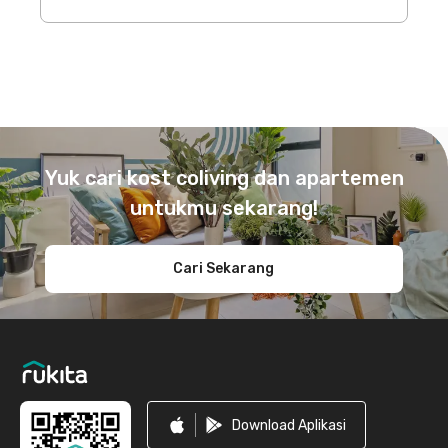
Footer
Yuk cari kost coliving dan apartemen
untukmu sekarang!
Cari Sekarang
Download Aplikasi