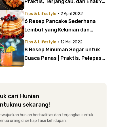
Praktis, Terjangkau, dan Enak?
Coba 12 Menu Berikut!
·
Tips & Lifestyle
2 April 2022
6 Resep Pancake Sederhana
Lembut yang Kekinian dan
Simpel Dibuat!
·
Tips & Lifestyle
12 Mei 2022
8 Resep Minuman Segar untuk
Cuaca Panas | Praktis, Pelepas
Dahaga!
uk cari Hunian
ntukmu sekarang!
ewujudkan hunian berkualitas dan terjangkau untuk
emua orang di setiap fase kehidupan.