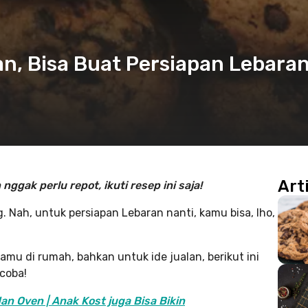
an, Bisa Buat Persiapan Lebara
Art
nggak perlu repot, ikuti resep ini saja!
. Nah, untuk persiapan Lebaran nanti, kamu bisa, lho,
mu di rumah, bahkan untuk ide jualan, berikut ini
coba!
an Oven | Anak Kost juga Bisa Bikin