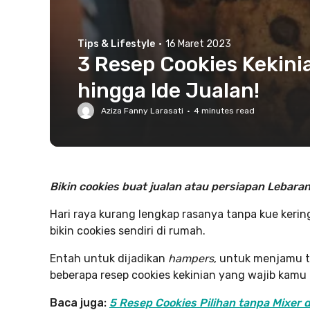
Tips & Lifestyle
·
16 Maret 2023
3 Resep Cookies Kekini
hingga Ide Jualan!
Aziza Fanny Larasati
·
4
minutes read
Bikin cookies buat jualan atau persiapan Lebaran 
Hari raya kurang lengkap rasanya tanpa kue kering
bikin cookies sendiri di rumah.
Entah untuk dijadikan
hampers
, untuk menjamu ta
beberapa resep cookies kekinian yang wajib kamu 
Baca juga:
5 Resep Cookies Pilihan tanpa Mixer d