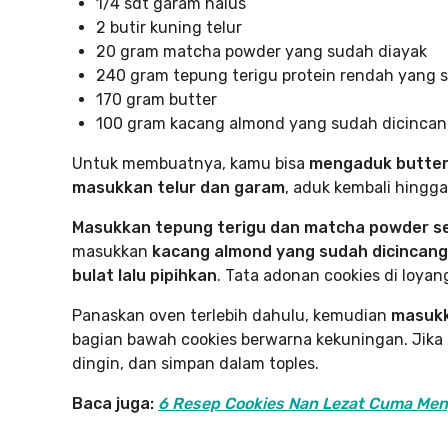
1/4 sdt garam halus
2 butir kuning telur
20 gram matcha powder yang sudah diayak
240 gram tepung terigu protein rendah yang 
170 gram butter
100 gram kacang almond yang sudah dicinca
Untuk membuatnya, kamu bisa
mengaduk butter 
masukkan telur dan garam
, aduk kembali hingga
Masukkan tepung terigu dan matcha powder sed
masukkan
kacang almond yang sudah dicincang
bulat lalu pipihkan
. Tata adonan cookies di loya
Panaskan oven terlebih dahulu, kemudian
masukk
bagian bawah cookies berwarna kekuningan. Jika 
dingin, dan simpan dalam toples.
Baca juga:
6 Resep Cookies Nan Lezat Cuma Men