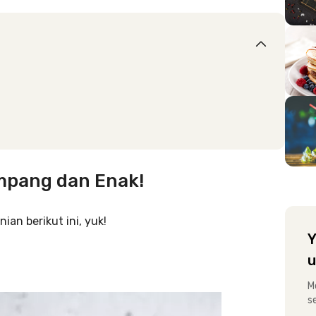
ampang dan Enak!
ian berikut ini, yuk!
Y
u
M
s