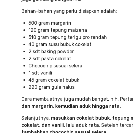
Bahan-bahan yang perlu disiapkan adalah:
500 gram margarin
120 gram tepung maizena
510 gram tepung terigu pro rendah
40 gram susu bubuk cokelat
2 sdt baking powder
2 sdt pasta cokelat
Chocochip sesuai selera
1 sdt vanili
45 gram cokelat bubuk
220 gram gula halus
Cara membuatnya juga mudah banget, nih. Per
dan margarin, kemudian aduk hingga rata.
Selanjutnya,
masukkan cokelat bubuk, tepung m
cokelat, dan vanili, lalu aduk rata
. Setelah terc
tambahkan chocochip sesuai selera.