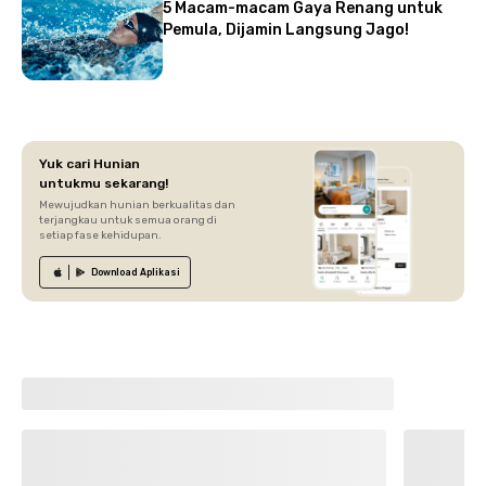
5 Macam-macam Gaya Renang untuk
Pemula, Dijamin Langsung Jago!
Yuk cari Hunian
untukmu sekarang!
Mewujudkan hunian berkualitas dan
terjangkau untuk semua orang di
setiap fase kehidupan.
Download
Aplikasi