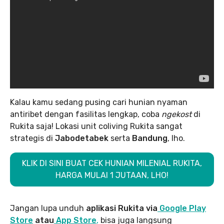
Kalau kamu sedang pusing cari hunian nyaman
antiribet dengan fasilitas lengkap, coba
ngekost
di
Rukita saja! Lokasi unit coliving Rukita sangat
strategis di
Jabodetabek
serta
Bandung
, lho.
KLIK DI SINI BUAT CEK HUNIAN MILENIAL RUKITA,
HARGA MULAI 1 JUTAAN, LHO!
Jangan lupa unduh
aplikasi Rukita via
Google Play
Store
atau
App Store
,
bisa juga langsung