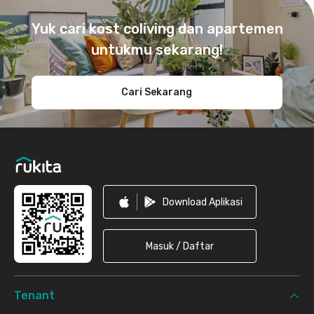
Footer
Yuk cari kost coliving dan apartemen
untukmu sekarang!
Cari Sekarang
Download Aplikasi
Masuk / Daftar
Tenant