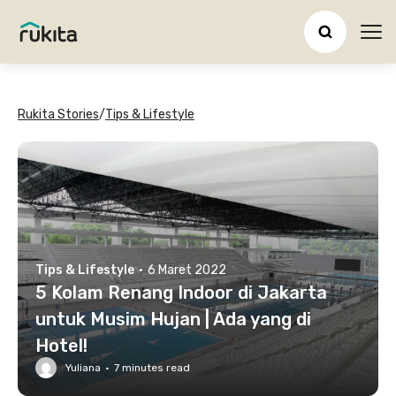
Ope
Rukita Stories
/
Tips & Lifestyle
Tips & Lifestyle
·
6 Maret 2022
5 Kolam Renang Indoor di Jakarta
untuk Musim Hujan | Ada yang di
Hotel!
Yuliana
·
7
minutes read