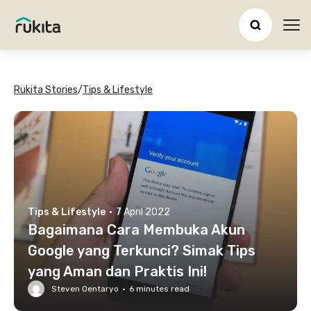
Ope
Rukita Stories
/
Tips & Lifestyle
Tips & Lifestyle
·
7 April 2022
Bagaimana Cara Membuka Akun
Google yang Terkunci? Simak Tips
yang Aman dan Praktis Ini!
Steven Oentaryo
·
6
minutes read