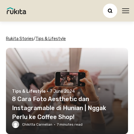
Ope
Rukita Stories
/
Tips & Lifestyle
Tips & Lifestyle
·
7 June 2024
8 Cara Foto Aesthetic dan
Instagramable di Hunian | Nggak
Perlu ke Coffee Shop!
Chikitta Carnelian
·
7
minutes read