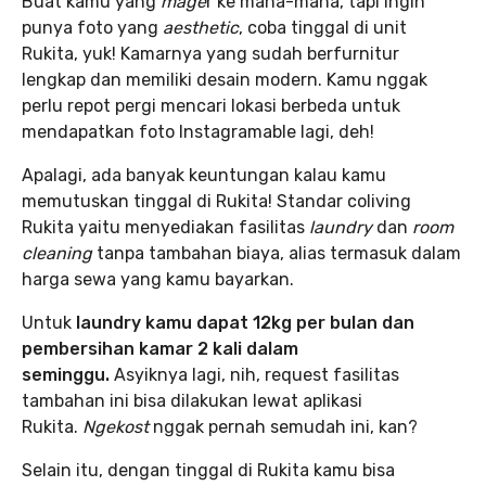
Buat kamu yang
mage
r ke mana-mana, tapi ingin
punya foto yang
aesthetic
, coba tinggal di unit
Rukita, yuk! Kamarnya yang sudah berfurnitur
lengkap dan memiliki desain modern. Kamu nggak
perlu repot pergi mencari lokasi berbeda untuk
mendapatkan foto Instagramable lagi, deh!
Apalagi, ada banyak keuntungan kalau kamu
memutuskan tinggal di Rukita! Standar coliving
Rukita yaitu menyediakan fasilitas
laundry
dan
room
cleaning
tanpa tambahan biaya, alias termasuk dalam
harga sewa yang kamu bayarkan.
Untuk
laundry kamu dapat 12kg per bulan dan
pembersihan kamar 2 kali dalam
seminggu.
Asyiknya lagi, nih, request fasilitas
tambahan ini bisa dilakukan lewat aplikasi
Rukita.
Ngekost
nggak pernah semudah ini, kan?
Selain itu, dengan tinggal di Rukita kamu bisa