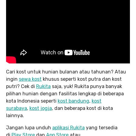
Cari kost untuk hunian bulanan atau tahunan? Atau
ingin
sewa kost
khusus seperti kost putra dan kost
putri? Cek di
Rukita
saja, yuk! Rukita punya banyak
pilihan hunian dengan fasilitas lengkap di beberapa
kota Indonesia seperti
kost bandung
,
kost
surabaya
,
kost jogja
, dan beberapa kost di kota
lainnya.
Jangan lupa unduh
aplikasi Rukita
yang tersedia
di
Play Store
dan
App Store
atau