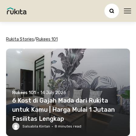
Ope
Rukita Stories
/
Rukees 101
Rukees 101
·
14 July 2026
6 Kost di Gajah Mada dari Rukita
untuk Kamu | Harga Mulai 1 Jutaan
Fasilitas Lengkap
Salsabila Kintan
·
8
minutes read