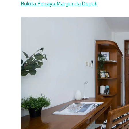
Rukita Pepaya Margonda Depok