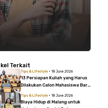
ikel Terkait
·
Tips & Lifestyle
18 June 2026
13 Persiapan Kuliah yang Harus
Dilakukan Calon Mahasiswa Baru
| Wajib Baca Biar Nggak Kaget!
·
Tips & Lifestyle
18 June 2026
Biaya Hidup di Malang untuk