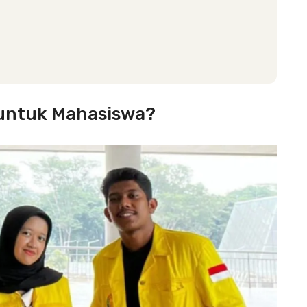
 untuk Mahasiswa?