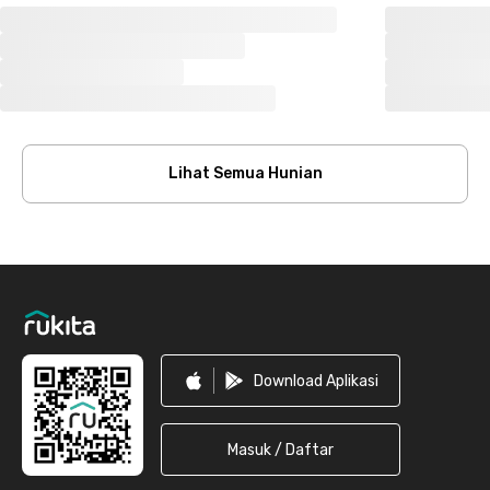
Lihat Semua Hunian
Footer
Download Aplikasi
Masuk / Daftar