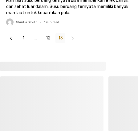
Manfaat susu beruang ternyata bisa memberikan efek cantik
dan sehat luar dalam. Susu beruang ternyata memiliki banyak
manfaat untuk kecantikan pula.
Shintia Savitri
•
6
min read
1
...
12
13