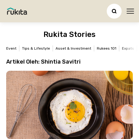
Ope
Rukita Stories
Event
Tips & Lifestyle
Asset & Investment
Rukees 101
Expats
Artikel Oleh:
Shintia Savitri