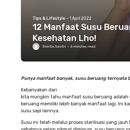
Tips & Lifestyle
·
1 April 2022
12 Manfaat Susu Berua
Kesehatan Lho!
Shintia Savitri
·
6
minutes read
Punya manfaat banyak, susu beruang ternyata b
Kebanyakan dari
kita mungkin tahu manfaat susu beruang adalah u
beruang memiliki lebih banyak manfaat lagi. Ini 
susu sapi lainnya.
Susu ini telah melalui proses sterilisasi yang jauh 
sebabnya selain nikmat diminum, susu beruang s