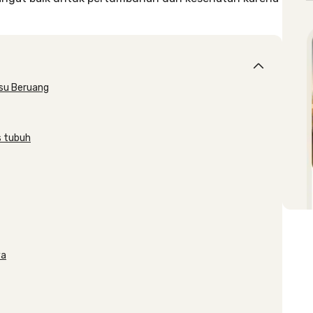
usu Beruang
s tubuh
ya