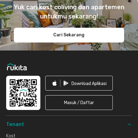
Yuk cari kost coliving dan apartemen
untukmu sekarang!
Cari Sekarang
Download Aplikasi
Masuk / Daftar
Tenant
Kost