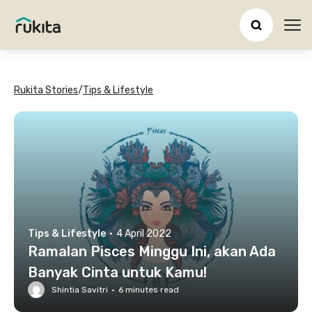
Ope
Rukita Stories
/
Tips & Lifestyle
Tips & Lifestyle
·
4 April 2022
Ramalan Pisces Minggu Ini, akan Ada
Banyak Cinta untuk Kamu!
Shintia Savitri
·
6
minutes read