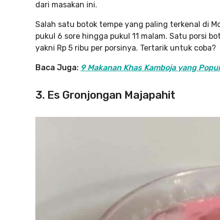
dari masakan ini.
Salah satu botok tempe yang paling terkenal di Mo
pukul 6 sore hingga pukul 11 malam. Satu porsi b
yakni Rp 5 ribu per porsinya. Tertarik untuk coba?
Baca Juga:
9 Makanan Khas Kamboja yang Popule
3. Es Gronjongan Majapahit