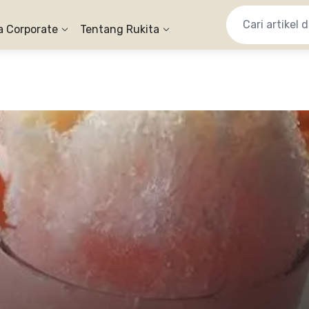
a Corporate
Tentang Rukita