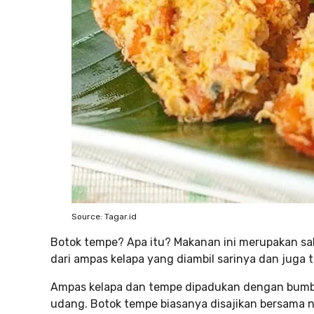
Source: Tagar.id
Botok tempe? Apa itu? Makanan ini merupakan sal
dari ampas kelapa yang diambil sarinya dan juga 
Ampas kelapa dan tempe dipadukan dengan bumbu 
udang. Botok tempe biasanya disajikan bersama n