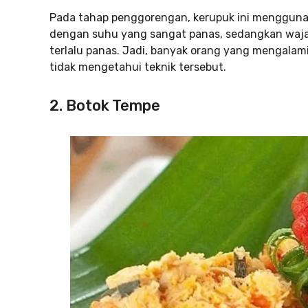
Pada tahap penggorengan, kerupuk ini menggunak
dengan suhu yang sangat panas, sedangkan wajan
terlalu panas. Jadi, banyak orang yang mengalam
tidak mengetahui teknik tersebut.
2.
Botok Tempe