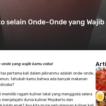
o selain Onde-Onde yang Wajib
Art
e-onde yang wajib kamu coba!
intas pertama kali dalam pikiranmu adalah onde-onde,
 Namun, tahukah kamu bahwa ada banyak makanan
 dicoba?
i memiliki ragam kuliner lokal yang menggoda selera
k menjelajahi dunia kuliner Mojokerto dan
alah enak? Ayo kita mulai petualangan kuliner kali