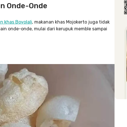
in Onde-Onde
 khas Boyolali
, makanan khas Mojokerto juga tidak
lain onde-onde, mulai dari kerupuk memble sampai