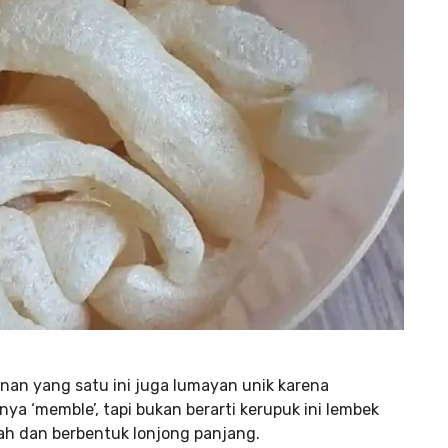
an yang satu ini juga lumayan unik karena
 ‘memble’, tapi bukan berarti kerupuk ini lembek
yah dan berbentuk lonjong panjang.