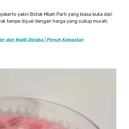
jokerto yakni Botok Mbah Parti yang biasa buka dari
otok tempe dijual dengan harga yang cukup murah,
r dan Wajib Dicoba | Penuh Kelezatan