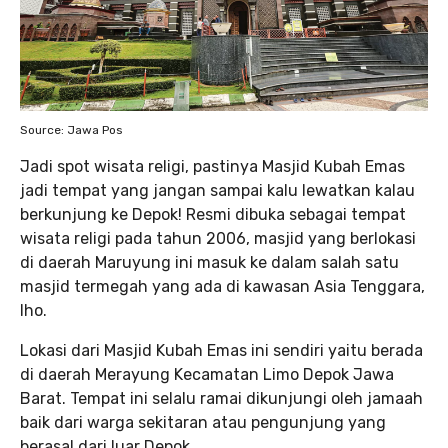
Source: Jawa Pos
Jadi spot wisata religi, pastinya Masjid Kubah Emas
jadi tempat yang jangan sampai kalu lewatkan kalau
berkunjung ke Depok! Resmi dibuka sebagai tempat
wisata religi pada tahun 2006, masjid yang berlokasi
di daerah Maruyung ini masuk ke dalam salah satu
masjid termegah yang ada di kawasan Asia Tenggara,
lho.
Lokasi dari Masjid Kubah Emas ini sendiri yaitu berada
di daerah Merayung Kecamatan Limo Depok Jawa
Barat. Tempat ini selalu ramai dikunjungi oleh jamaah
baik dari warga sekitaran atau pengunjung yang
berasal dari luar Depok.