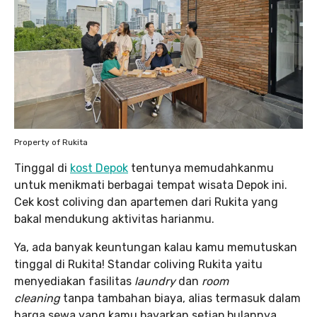
Property of Rukita
Tinggal di
kost Depok
tentunya memudahkanmu
untuk menikmati berbagai tempat wisata Depok ini.
Cek kost coliving dan apartemen dari Rukita yang
bakal mendukung aktivitas harianmu.
Ya, ada banyak keuntungan kalau kamu memutuskan
tinggal di Rukita! Standar coliving Rukita yaitu
menyediakan fasilitas
laundry
dan
room
cleaning
tanpa tambahan biaya, alias termasuk dalam
harga sewa yang kamu bayarkan setiap bulannya.