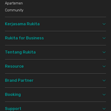
Apartemen
Community
Kerjasama Rukita
Rukita for Business
Tentang Rukita
Resource
Brand Partner
Booking
Support