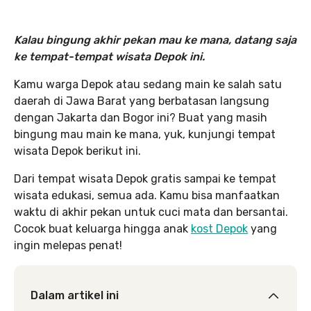
Kalau bingung akhir pekan mau ke mana, datang saja
ke tempat-
tempat
wisata Depok ini.
Kamu warga Depok atau sedang main ke salah satu
daerah di Jawa Barat yang berbatasan langsung
dengan Jakarta dan Bogor ini? Buat yang masih
bingung mau main ke mana, yuk, kunjungi tempat
wisata Depok berikut ini.
Dari tempat wisata Depok gratis sampai ke tempat
wisata edukasi, semua ada. Kamu bisa manfaatkan
waktu di akhir pekan untuk cuci mata dan bersantai.
Cocok buat keluarga hingga anak
kost Depok
yang
ingin melepas penat!
Dalam artikel ini