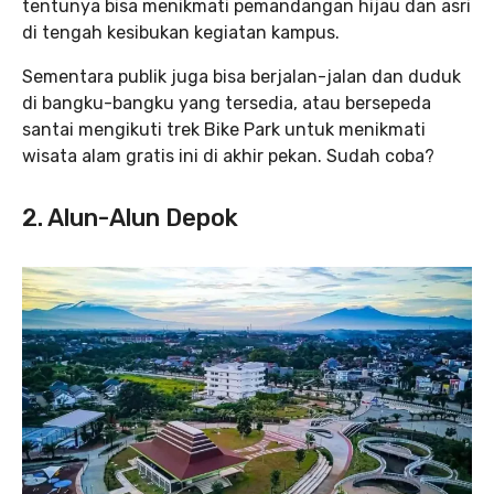
tentunya bisa menikmati pemandangan hijau dan asri
di tengah kesibukan kegiatan kampus.
Sementara publik juga bisa berjalan-jalan dan duduk
di bangku-bangku yang tersedia, atau bersepeda
santai mengikuti trek Bike Park untuk menikmati
wisata alam gratis ini di akhir pekan. Sudah coba?
2. Alun-Alun Depok