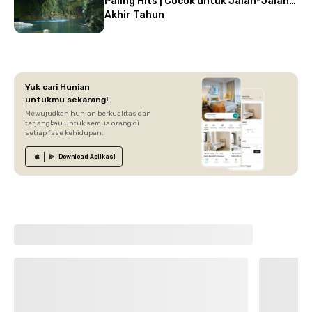
Paling Hits | Cocok untuk Jalan-Jalan
Akhir Tahun
Yuk cari Hunian
untukmu sekarang!
Mewujudkan hunian berkualitas dan
terjangkau untuk semua orang di
setiap fase kehidupan.
Download
Aplikasi