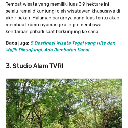
Tempat wisata yang memiliki luas 3,9 hektare ini
selalu ramai dikunjungi oleh wisatawan khususnya di
akhir pekan. Halaman parkirnya yang luas tentu akan
membuat kamu nyaman jika ingin membawa
kendaraan pribadi saat berkunjung ke sana.
Baca juga:
5 Destinasi Wisata Tegal yang Hits dan
Wajib Dikunjungi, Ada Jembatan Kaca!
3. Studio Alam TVRI