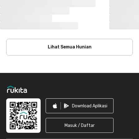
Lihat Semua Hunian
Footer
Download Aplikasi
Masuk / Daftar