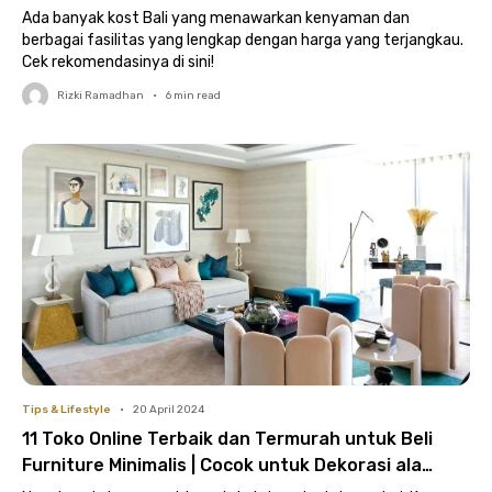
Ada banyak kost Bali yang menawarkan kenyaman dan
berbagai fasilitas yang lengkap dengan harga yang terjangkau.
Cek rekomendasinya di sini!
Rizki Ramadhan
•
6
min read
Tips & Lifestyle
•
20 April 2024
11 Toko Online Terbaik dan Termurah untuk Beli
Furniture Minimalis | Cocok untuk Dekorasi ala
Pinterest dan Tumblr!