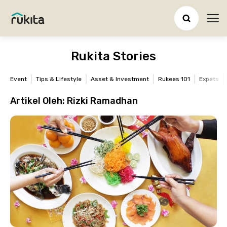
Ope
Rukita Stories
Event
Tips & Lifestyle
Asset & Investment
Rukees 101
Expats
Artikel Oleh:
Rizki Ramadhan