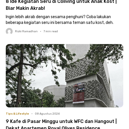
8 Ide Kegiatan Seru di Coliving untuk Anak Kost |
Biar Makin Akrab!
Ingin lebih akrab dengan sesama penghuni? Coba lakukan
beberapa kegiatan seru ini bersama teman satu kost, deh.
Rizki Ramadhan
•
7
min read
Tips & Lifestyle
•
08 Agustus 2024
9 Kafe di Pasar Minggu untuk WFC dan Hangout |
Dekat Apartemen Royal Olives Residence