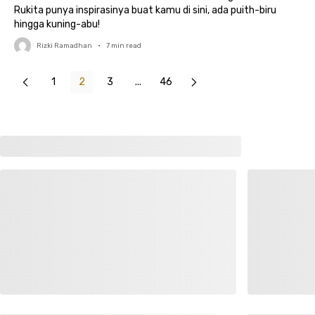
Rukita punya inspirasinya buat kamu di sini, ada puith-biru
hingga kuning-abu!
Rizki Ramadhan
•
7
min read
1
2
3
...
46