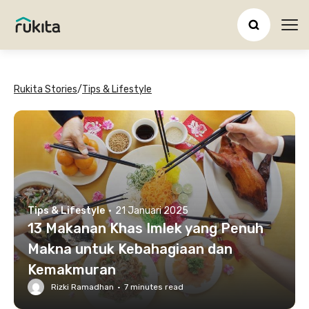
Ope
Rukita Stories
/
Tips & Lifestyle
Tips & Lifestyle
·
21 Januari 2025
13 Makanan Khas Imlek yang Penuh
Makna untuk Kebahagiaan dan
Kemakmuran
Rizki Ramadhan
·
7
minutes read