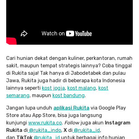
Cari hunian dekat dengan kuliner, perkantoran, rumah
sakit, maupun tempat strategis lainnya? Coba tinggal
di Rukita saja! Tak hanya di Jabodetabek dan pulau
Jawa, Rukita juga hadir di beberapa kota Indonesia
lainnya seperti
kost jogja
,
kost malang
,
kost
semarang
, maupun
kost bandung
.
Jangan lupa unduh
aplikasi Rukita
via Google Play
Store atau App Store, bisa juga langsung
kunjungi
www.rukita
.co
.
Follow
juga akun
Instagram
Rukita
di
@rukita_indo
,
X
di
@rukita_id
,
dan
TikTok
@rukita_id
untuk berbagai info hunian