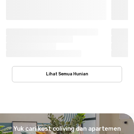
Lihat Semua Hunian
Footer
Yuk cari kost coliving dan apartemen