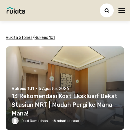
Ope
Rukita Stories
/
Rukees 101
Rukees 101
·
5 Agustus 2026
13 Rekomendasi Kost Eksklusif Dekat
Stasiun MRT | Mudah Pergi ke Mana-
Mana!
Rizki Ramadhan
·
18
minutes read