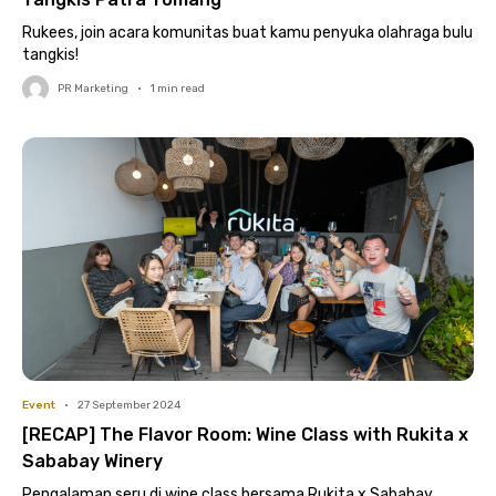
Rukees, join acara komunitas buat kamu penyuka olahraga bulu
tangkis!
PR Marketing
•
1
min read
Event
•
27 September 2024
[RECAP] The Flavor Room: Wine Class with Rukita x
Sababay Winery
Pengalaman seru di wine class bersama Rukita x Sababay