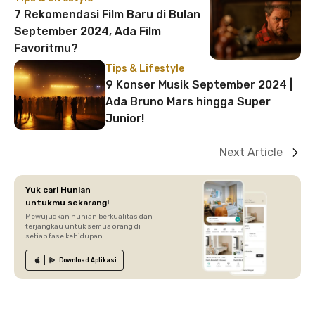
7 Rekomendasi Film Baru di Bulan
September 2024, Ada Film
Favoritmu?
Tips & Lifestyle
9 Konser Musik September 2024 |
Ada Bruno Mars hingga Super
Junior!
Next Article
Yuk cari Hunian
untukmu sekarang!
Mewujudkan hunian berkualitas dan
terjangkau untuk semua orang di
setiap fase kehidupan.
Download
Aplikasi