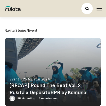
Ope
Rukita Stories
/
Event
Event
·
26 Agustus 2024
[RECAP] Pound The Beat Vol. 2
Rukita x DepositoBPR by Komunal
PR Marketing
·
2
minutes read