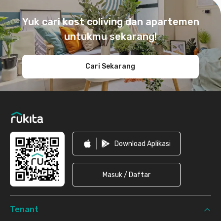
Footer
Yuk cari kost coliving dan apartemen
untukmu sekarang!
Cari Sekarang
Download Aplikasi
Masuk / Daftar
Tenant