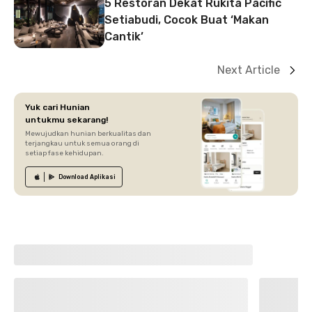
5 Restoran Dekat Rukita Pacific
Setiabudi, Cocok Buat ‘Makan
Cantik’
Next Article
Yuk cari Hunian
untukmu sekarang!
Mewujudkan hunian berkualitas dan
terjangkau untuk semua orang di
setiap fase kehidupan.
Download
Aplikasi