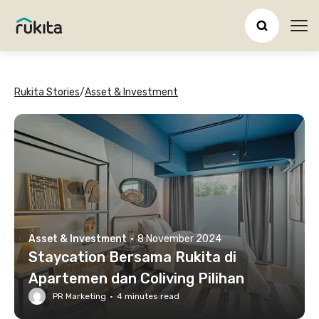
Ope
Rukita Stories
/
Asset & Investment
Asset & Investment
·
8 November 2024
Staycation Bersama Rukita di
Apartemen dan Coliving Pilihan
PR Marketing
·
4
minutes read