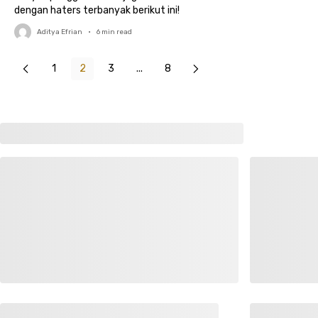
dengan haters terbanyak berikut ini!
Aditya Efrian
•
6
min read
1
2
3
...
8