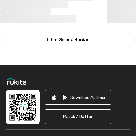
Lihat Semua Hunian
Footer
Download Aplikasi
Masuk / Daftar