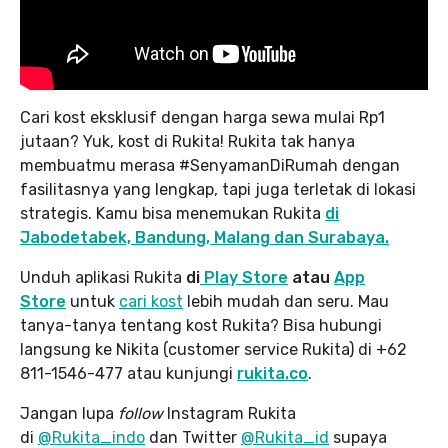
Cari kost eksklusif dengan harga sewa mulai Rp1
jutaan? Yuk, kost di Rukita! Rukita tak hanya
membuatmu merasa #SenyamanDiRumah dengan
fasilitasnya yang lengkap, tapi juga terletak di lokasi
strategis. Kamu bisa menemukan Rukita
di
Jabodetabek, Bandung, Malang dan Surabaya.
Unduh aplikasi Rukita
di
Play Store
atau
App
Store
untuk
cari kost
lebih mudah dan seru. Mau
tanya-tanya tentang kost Rukita? Bisa hubungi
langsung ke Nikita (customer service Rukita) di +62
811-1546-477 atau kunjungi
rukita.co
.
Jangan lupa
follow
Instagram Rukita
di
@Rukita_indo
dan Twitter
@Rukita_id
supaya