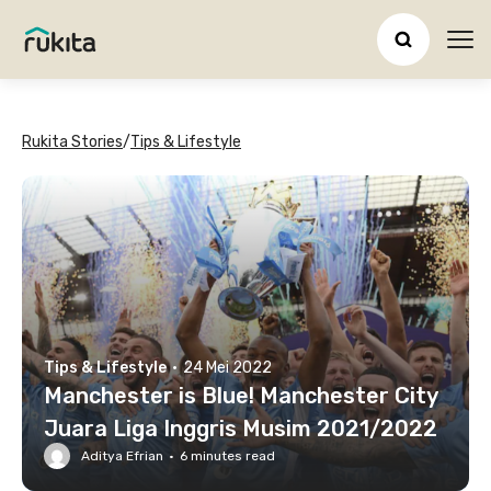
Ope
Rukita Stories
/
Tips & Lifestyle
Tips & Lifestyle
·
24 Mei 2022
Manchester is Blue! Manchester City
Juara Liga Inggris Musim 2021/2022
Aditya Efrian
·
6
minutes read