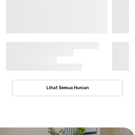
Lihat Semua Hunian
Footer