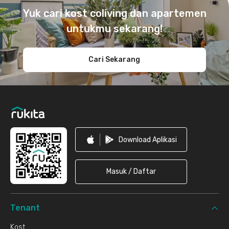
Yuk cari kost coliving dan apartemen
untukmu sekarang!
Cari Sekarang
Download Aplikasi
Masuk / Daftar
Tenant
Kost