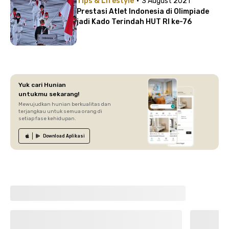
·
Tips & Lifestyle
3 August 2021
Prestasi Atlet Indonesia di Olimpiade
jadi Kado Terindah HUT RI ke-76
Yuk cari Hunian
untukmu sekarang!
Mewujudkan hunian berkualitas dan
terjangkau untuk semua orang di
setiap fase kehidupan.
Download
Aplikasi