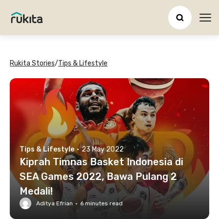
Ope
Rukita Stories
/
Tips & Lifestyle
Tips & Lifestyle
·
23 May 2022
Kiprah Timnas Basket Indonesia di
SEA Games 2022, Bawa Pulang 2
Medali!
Aditya Efrian
·
6
minutes read