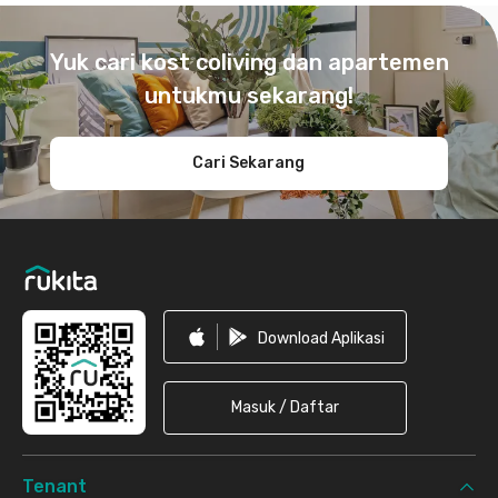
Footer
Yuk cari kost coliving dan apartemen
untukmu sekarang!
Cari Sekarang
Download Aplikasi
Masuk / Daftar
Tenant