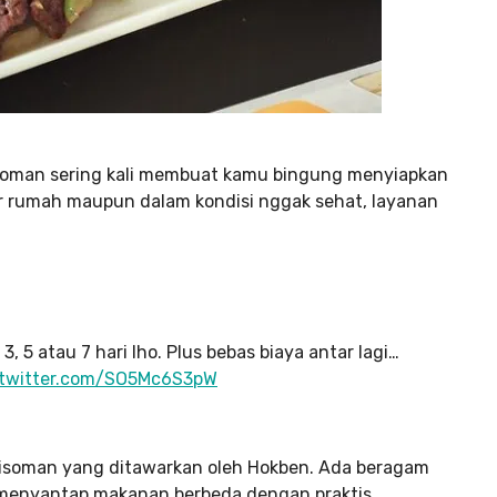
t isoman sering kali membuat kamu bingung menyiapkan
r rumah maupun dalam kondisi nggak sehat, layanan
3, 5 atau 7 hari lho. Plus bebas biaya antar lagi…
.twitter.com/SO5Mc6S3pW
t isoman yang ditawarkan oleh Hokben. Ada beragam
sa menyantap makanan berbeda dengan praktis.