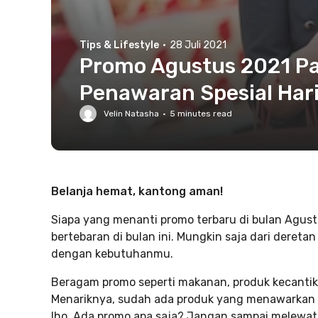
Tips & Lifestyle
·
28 Juli 2021
Promo Agustus 2021 Pa
Penawaran Spesial Har
Velin Natasha
·
5
minutes read
Belanja hemat, kantong aman!
Siapa yang menanti promo terbaru di bulan Agus
bertebaran di bulan ini. Mungkin saja dari dereta
dengan kebutuhanmu.
Beragam promo seperti makanan, produk kecantik
Menariknya, sudah ada produk yang menawarkan
lho. Ada promo apa saja? Jangan sampai melewat