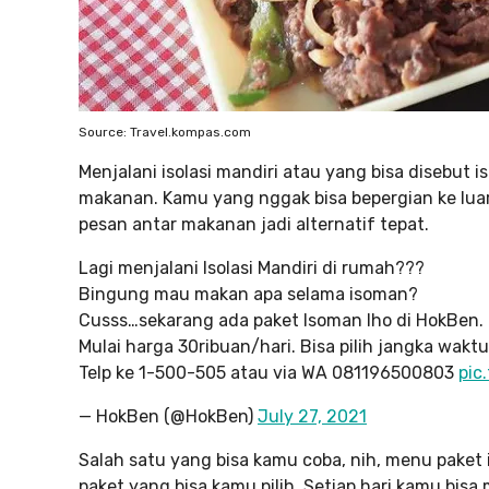
Source: Travel.kompas.com
Menjalani isolasi mandiri atau yang bisa disebu
makanan. Kamu yang nggak bisa bepergian ke lua
pesan antar makanan jadi alternatif tepat.
Lagi menjalani Isolasi Mandiri di rumah???
Bingung mau makan apa selama isoman?
Cusss…sekarang ada paket Isoman lho di HokBen.
Mulai harga 30ribuan/hari. Bisa pilih jangka waktu 
Telp ke 1-500-505 atau via WA 081196500803
pic
— HokBen (@HokBen)
July 27, 2021
Salah satu yang bisa kamu coba, nih, menu pake
paket yang bisa kamu pilih. Setiap hari kamu bi