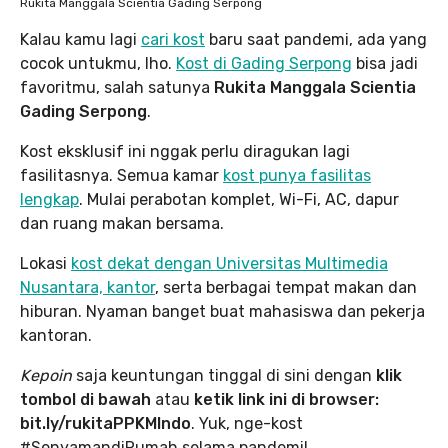
Rukita Manggala Scientia Gading Serpong
Kalau kamu lagi
cari kost
baru saat pandemi, ada yang
cocok untukmu, lho.
Kost di Gading Serpong
bisa jadi
favoritmu, salah satunya
Rukita Manggala Scientia
Gading Serpong
.
Kost eksklusif ini nggak perlu diragukan lagi
fasilitasnya. Semua kamar
kost punya fasilitas
lengkap
. Mulai perabotan komplet, Wi-Fi, AC, dapur
dan ruang makan bersama.
Lokasi
kost dekat dengan Universitas Multimedia
Nusantara, kantor
, serta berbagai tempat makan dan
hiburan. Nyaman banget buat mahasiswa dan pekerja
kantoran.
Kepoin
saja keuntungan tinggal di sini dengan
klik
tombol di bawah
atau
ketik link ini di browser:
bit.ly/rukitaPPKMIndo
. Yuk, nge-kost
#SenyamandiRumah selama pandemi!