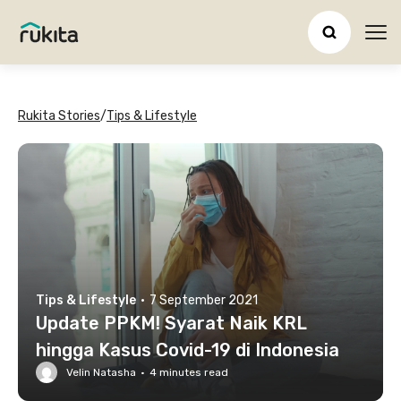
Ope
Rukita Stories
/
Tips & Lifestyle
Tips & Lifestyle
·
7 September 2021
Update PPKM! Syarat Naik KRL
hingga Kasus Covid-19 di Indonesia
Velin Natasha
·
4
minutes read