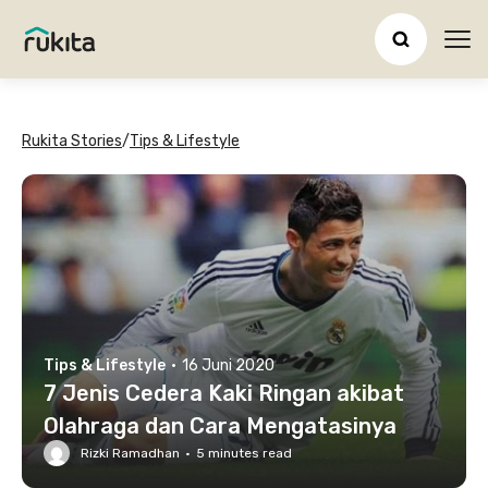
Ope
Rukita Stories
/
Tips & Lifestyle
Tips & Lifestyle
·
16 Juni 2020
7 Jenis Cedera Kaki Ringan akibat
Olahraga dan Cara Mengatasinya
Rizki Ramadhan
·
5
minutes read