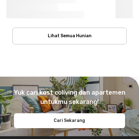
Lihat Semua Hunian
Footer
Yuk cari kost coliving dan apartemen
untukmu sekarang!
Cari Sekarang