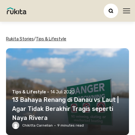
Ope
Rukita Stories
/
Tips & Lifestyle
Tips & Lifestyle
·
14 Juli 2020
13 Bahaya Renang di Danau vs Laut |
Agar Tidak Berakhir Tragis seperti
Naya Rivera
Chikitta Carnelian
·
9
minutes read