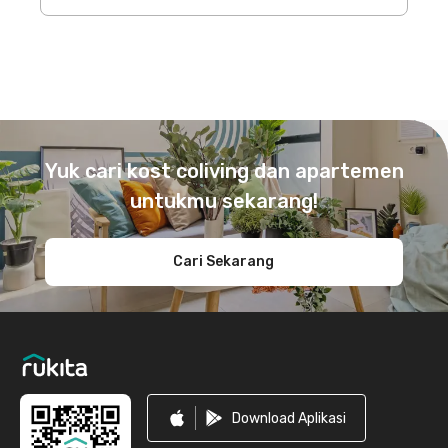
Footer
Yuk cari kost coliving dan apartemen
untukmu sekarang!
Cari Sekarang
Download Aplikasi