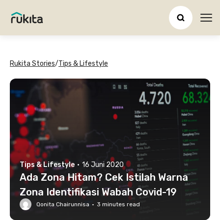
Ope
Rukita Stories
/
Tips & Lifestyle
Tips & Lifestyle
·
16 Juni 2020
Ada Zona Hitam? Cek Istilah Warna
Zona Identifikasi Wabah Covid-19
Qonita Chairunnisa
·
3
minutes read