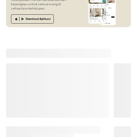
Mewujudkan hunian berkualitas dan
terjangkau untuk semua orang di
setiap fase kehidupan.
Download
Aplikasi