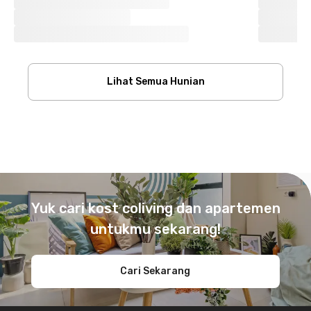
Lihat Semua Hunian
Footer
Yuk cari kost coliving dan apartemen
untukmu sekarang!
Cari Sekarang